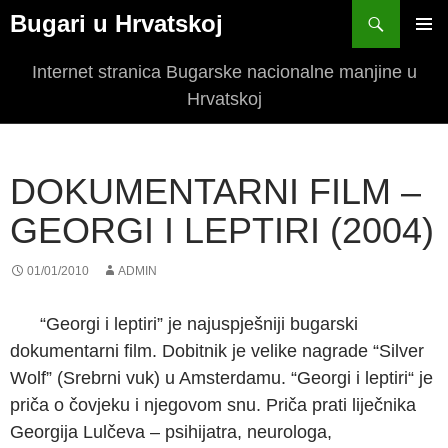
Bugari u Hrvatskoj
SKIP
PRIM
TO
Internet stranica Bugarske nacionalne manjine u
MEN
CONTENT
Hrvatskoj
DOKUMENTARNI FILM –
GEORGI I LEPTIRI (2004)
01/01/2010
ADMIN
“Georgi i leptiri” je najuspješniji bugarski
dokumentarni film. Dobitnik je velike nagrade “Silver
Wolf” (Srebrni vuk) u Amsterdamu. “Georgi i leptiri“ je
priča o čovjeku i njegovom snu. Priča prati liječnika
Georgija Lulčeva – psihijatra, neurologa,