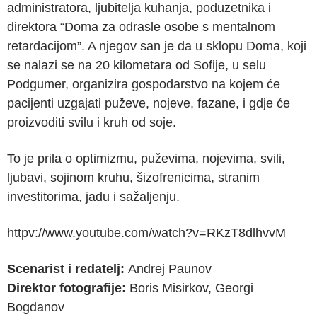
administratora, ljubitelja kuhanja, poduzetnika i
direktora “Doma za odrasle osobe s mentalnom
retardacijom”. A njegov san je da u sklopu Doma, koji
se nalazi se na 20 kilometara od Sofije, u selu
Podgumer, organizira gospodarstvo na kojem će
pacijenti uzgajati puževe, nojeve, fazane, i gdje će
proizvoditi svilu i kruh od soje.
To je prila o optimizmu, puževima, nojevima, svili,
ljubavi, sojinom kruhu, šizofrenicima, stranim
investitorima, jadu i sažaljenju.
httpv://www.youtube.com/watch?v=RKzT8dlhvvM
Scenarist i redatelj:
Andrej Paunov
Direktor fotografije:
Boris Misirkov, Georgi
Bogdanov