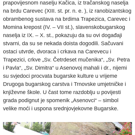
prapovijesnom naselju Kačica, iz tračanskog naselja
na brdu Carevec (XIII. st. pr. n. e. ), iz ranobizantskog
obrambenog sustava na brdima Trapezica, Carevec i
Momina krepost (IV. – VII st.), slavenskobugarskog
naselja iz IX. – X. st., pokazuju da su ovi događaji
stvarni, da su se nekada doista dogodili. Sačuvani
ostaci utvrde, dvoraca i crkava na Carevecu i
Trapezici, crkve „Sv. Četrdeset mučenika“, „Sv. Petra
i Pavla“, „Sv. Dimitra“ u Asenovoj mahali i dr., nijemi
su svjedoci procvata bugarske kulture u vrijeme
Drugoga bugarskog carstva i Trnovske umjetničke i
književne škole. U čast tome razdoblju u povijesti
grada podignut je spomenik „Asenovci“ – simbol
velike moći i uspona srednjovjekovne Bugarske.