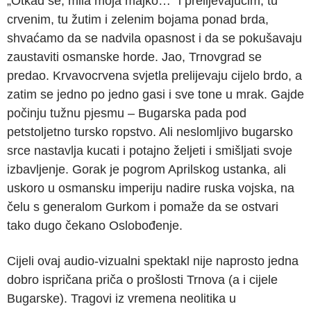
„Otkad se, mila moja majko…“ i prelijevajućim, tu
crvenim, tu žutim i zelenim bojama ponad brda,
shvaćamo da se nadvila opasnost i da se pokušavaju
zaustaviti osmanske horde. Jao, Trnovgrad se
predao. Krvavocrvena svjetla prelijevaju cijelo brdo, a
zatim se jedno po jedno gasi i sve tone u mrak. Gajde
počinju tužnu pjesmu – Bugarska pada pod
petstoljetno tursko ropstvo. Ali neslomljivo bugarsko
srce nastavlja kucati i potajno željeti i smišljati svoje
izbavljenje. Gorak je pogrom Aprilskog ustanka, ali
uskoro u osmansku imperiju nadire ruska vojska, na
čelu s generalom Gurkom i pomaže da se ostvari
tako dugo čekano Oslobođenje.
Cijeli ovaj audio-vizualni spektakl nije naprosto jedna
dobro ispričana priča o prošlosti Trnova (a i cijele
Bugarske). Tragovi iz vremena neolitika u