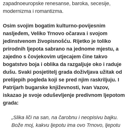
zapadnoeuropske renesanse, baroka, secesije,
modernizma i romantizma.
Osim svojim bogatim kulturno-povijesnim
nasljeđem, Veliko Trnovo očarava i svojom
jedinstvenom živopisnošću. Rijetko je toliko
prirodnih ljepota sabrano na jednome mjestu, a
zajedno s čovjekovim utjecajem čine takvo
bogatstvo boja i oblika da razgaljuje oko i raduje
dušu. Svaki posjetitelj grada doživljava užitak od
prelijepih pogleda koji se pred njim raskriljuju. I
Patrijarh bugarske književnosti, Ivan Vazov,
iskazao je svoje oduševljenje predivnom ljepotom
grada:
„
Slika
li
č
i na san, na
č
arobnu i neopisivu bajku.
Bo
ž
e moj, kakvu ljepotu ima ovo Trnovo, ljepotu