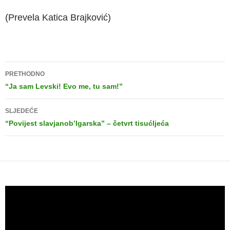
(Prevela Katica Brajković)
PRETHODNO
“Ja sam Levski! Evo me, tu sam!”
SLJEDEĆE
“Povijest slavjanob’lgarska” – četvrt tisućljeća