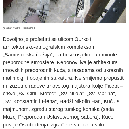
(Foto: Petja Dimova)
Dovoljno je prošetati se ulicom Gurko ili
arhitektonsko-etnografskim kompleksom
„Samovodska čaršija“, da bi se osjetio duh minule
preporodne atmosfere. Neponovljiva je arhitektura
trnovskih preporodnih kuća, s fasadama od ukrasnih
malih cigli i obojenih štukatura. Ne smijemo propustiti
ni izuzetne radove trnovskog majstora Kolje Fičeta –
crkve „Sv. Ćiril i Metod“, „Sv. Nilola“, „Sv. Marina“,
„Sv. Konstantin i Elena“, Hadži Nikolin Han, Kuću s
majmunom, zgradu starog turskog konaka (sada
Muzej Preporoda i Ustavotvornog sabora). Kuće
poslije Oslobođenja izgrađene su pak u stilu