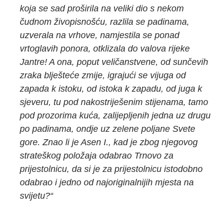
koja se sad pro
š
irila na veliki dio s nekom
č
udnom
ž
ivopisno
šć
u, razlila se padinama,
uzverala na vrhove, namjestila se ponad
vrtoglavih ponora, otklizala do valova rijeke
Jantre! A ona, poput veli
č
anstvene, od sun
č
evih
zraka blje
š
te
ć
e zmije, igraju
ć
i se vijuga od
zapada k istoku, od istoka k zapadu, od juga k
sjeveru, tu pod nakostrije
š
enim stijenama, tamo
pod prozorima ku
ć
a, zalijepljenih jedna uz drugu
po padinama, ondje uz zelene poljane Svete
gore. Znao li je Asen I., kad je zbog njegovog
strate
š
kog polo
ž
aja odabrao Trnovo za
prijestolnicu, da si je za prijestolnicu istodobno
odabrao i jedno od najoriginalnijih mjesta na
svijetu?
“