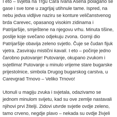
I eto – svjetla na Trgu Cara Ivana Asena polagano se
gase i sve tone u zagrljaj utihnule tame. Ispred, na
nebu jedva vidljive naziru se konture veličanstvenog
brda Carevec, opasanog visokim zidinama i
Patrijaršije, smještene na njegovu vrhu. Minuta tišine,
poslije koje svečano odjekuju zvona. Gornji dio
Patrijaršije obavija zeleno svjetlo. Čuje se čudan fijuk
vjetra. Zasviraju mistični
kavali
. I eto – počinje jedno
čarobno putovanje! Putovanje, okupano zvukom i
svjetlima! Putovanje u minulo vrijeme stare bugarske
prijestolnice, simbola Drugog bugarskog carstva, u
Carevgrad Trnovo – Veliko Trnovo!
Utonuli u magiju zvuka i svjetala, odazivamo se
jednom minulom svijetu, kad su ove zemlje nastavali
njihovi prvi žitelji. Zidovi utvrde svjetle ovdje zeleno,
tamo crveno, negdje plavo – nekada su ovdje živjeli