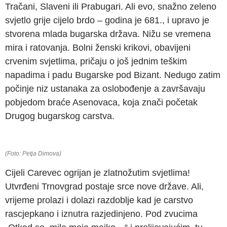
Tračani, Slaveni ili Prabugari. Ali evo, snažno zeleno
svjetlo grije cijelo brdo – godina je 681., i upravo je
stvorena mlada bugarska država. Nižu se vremena
mira i ratovanja. Bolni ženski krikovi, obavijeni
crvenim svjetlima, pričaju o još jednim teškim
napadima i padu Bugarske pod Bizant. Nedugo zatim
počinje niz ustanaka za oslobođenje a završavaju
pobjedom braće Asenovaca, koja znači početak
Drugog bugarskog carstva.
(Foto: Petja Dimova)
Cijeli Carevec ogrijan je zlatnožutim svjetlima!
Utvrđeni Trnovgrad postaje srce nove države. Ali,
vrijeme prolazi i dolazi razdoblje kad je carstvo
rascjepkano i iznutra razjedinjeno. Pod zvucima