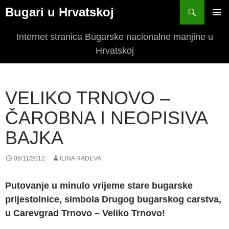
Bugari u Hrvatskoj
SKIP
PRIM
TO
Internet stranica Bugarske nacionalne manjine u
MEN
CONTENT
Hrvatskoj
VELIKO TRNOVO –
ČAROBNA I NEOPISIVA
BAJKA
09/11/2012
ILINA RADEVA
Putovanje u minulo vrijeme stare bugarske
prijestolnice, simbola Drugog bugarskog carstva,
u Carevgrad Trnovo – Veliko Trnovo!