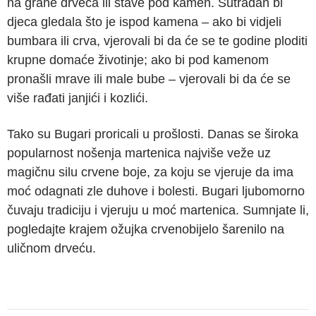
na grane drveća ili stave pod kamen. Sutradan bi
djeca gledala što je ispod kamena – ako bi vidjeli
bumbara ili crva, vjerovali bi da će se te godine ploditi
krupne domaće životinje; ako bi pod kamenom
pronašli mrave ili male bube – vjerovali bi da će se
više rađati janjići i kozlići.
Tako su Bugari proricali u prošlosti. Danas se široka
popularnost nošenja martenica najviše veže uz
magičnu silu crvene boje, za koju se vjeruje da ima
moć odagnati zle duhove i bolesti. Bugari ljubomorno
čuvaju tradiciju i vjeruju u moć martenica. Sumnjate li,
pogledajte krajem ožujka crvenobijelo šarenilo na
uličnom drveću.