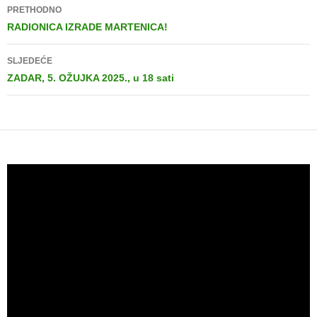
PRETHODNO
RADIONICA IZRADE MARTENICA!
SLJEDEĆE
ZADAR, 5. OŽUJKA 2025., u 18 sati