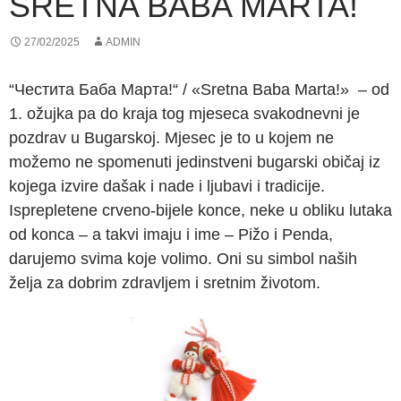
SRETNA BABA MARTA!
27/02/2025
ADMIN
“Честита Баба Марта!“ / «Sretna Baba Marta!» – od
1. ožujka pa do kraja tog mjeseca svakodnevni je
pozdrav u Bugarskoj. Mjesec je to u kojem ne
možemo ne spomenuti jedinstveni bugarski običaj iz
kojega izvire dašak i nade i ljubavi i tradicije.
Isprepletene crveno-bijele konce, neke u obliku lutaka
od konca – a takvi imaju i ime – Pižo i Penda,
darujemo svima koje volimo. Oni su simbol naših
želja za dobrim zdravljem i sretnim životom.