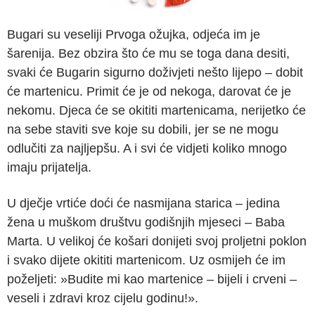
Bugari su veseliji Prvoga ožujka, odjeća im je
šarenija. Bez obzira što će mu se toga dana desiti,
svaki će Bugarin sigurno doživjeti nešto lijepo – dobit
će martenicu. Primit će je od nekoga, darovat će je
nekomu. Djeca će se okititi martenicama, nerijetko će
na sebe staviti sve koje su dobili, jer se ne mogu
odlučiti za najljepšu. A i svi će vidjeti koliko mnogo
imaju prijatelja.
U dječje vrtiće doći će nasmijana starica – jedina
žena u muškom društvu godišnjih mjeseci – Baba
Marta. U velikoj će košari donijeti svoj proljetni poklon
i svako dijete okititi martenicom. Uz osmijeh će im
poželjeti: »Budite mi kao martenice – bijeli i crveni –
veseli i zdravi kroz cijelu godinu!».