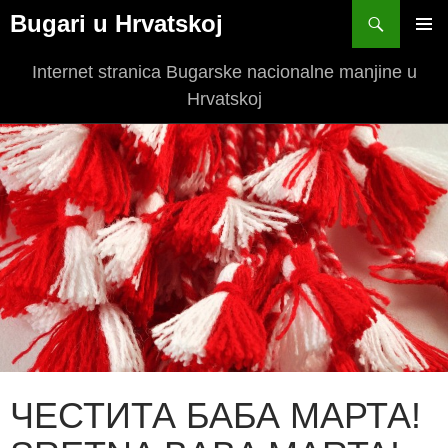
Bugari u Hrvatskoj
SKIP
PRIM
TO
Internet stranica Bugarske nacionalne manjine u
MEN
CONTENT
Hrvatskoj
ЧЕСТИТА БАБА МАРТА!